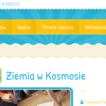
eje, BYDGOSZCZ
olu
Kadra
Strefa rodzica
Aktualnoś
Ziemia w Kosmosie
[…]
Przedszkole P