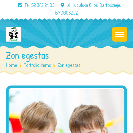
Tel. 52 342 24 83
ul. Huculska 8, os. Bartodzieje,
BYDGOSZCZ
Zon egestas
Home
Portfolio items
Zon egestas