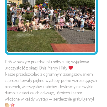
Dziś w naszym przedszkolu odbyła się wyjątkowa
uroczystość z okazji Dnia Mamy i Taty
Nasze przedszkolaki z ogromnym zaangażowaniem
zaprezentowały piękne występy, pełne wzruszających
piosenek, wierszyków i tańców. Jesteśmy niezwykle
dumni z dzieci za ich odwagę, uśmiech i serce
włożone w każdy występ — serdecznie gratulujemy!