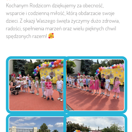
Kochanym Rodzicom dziękujemy za obecność,
wsparcie i codzienną miłość, którą obdarzacie swoje
dzieci. Z okazji Waszego święta życzymy dużo zdrowia,
radości, spełnienia marzeń oraz wielu pięknych chwil
spędzonych razem!