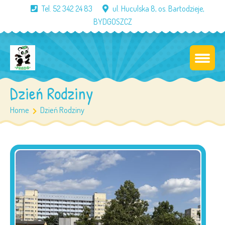
Tel. 52 342 24 83
ul. Huculska 8, os. Bartodzieje,
BYDGOSZCZ
Dzień Rodziny
Home
Dzień Rodziny