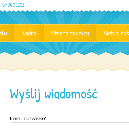
eje, BYDGOSZCZ
olu
Kadra
Strefa rodzica
Aktualnoś
Wyślij wiadomość
Imię i nazwisko*