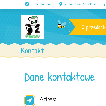
Tel. 52 342 24 83
ul. Huculska 8, os. Bartodzi
O przedszk
Kontakt
Dane kontaktowe
Adres: