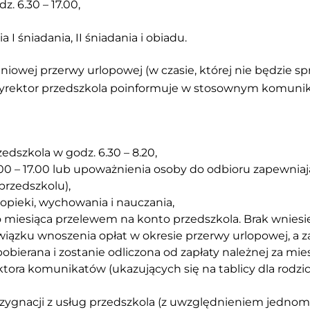
. 6.30 – 17.00,
I śniadania, II śniadania i obiadu.
niowej przerwy urlopowej (w czasie, której nie będzie s
 dyrektor przedszkola poinformuje w stosownym komunika
dszkola w godz. 6.30 – 8.20,
.00 – 17.00 lub upoważnienia osoby do odbioru zapewnia
rzedszkolu),
opieki, wychowania i nauczania,
 miesiąca przelewem na konto przedszkola. Brak wniesi
iązku wnoszenia opłat w okresie przerwy urlopowej, a z
obierana i zostanie odliczona od zapłaty należnej za mie
tora komunikatów (ukazujących się na tablicy dla rodzi
ygnacji z usług przedszkola (z uwzględnieniem jednom