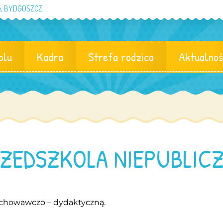
eje, BYDGOSZCZ
olu
Kadra
Strefa rodzica
Aktualnoś
RZEDSZKOLA NIEPUBLIC
wychowawczo – dydaktyczną.