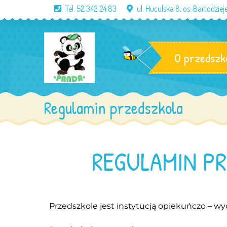
Tel. 52 342 24 83
ul. Huculska 8, os. Bartodzi
O przedszk
Regulamin przedszkola
REGULAMIN P
Przedszkole jest instytucją opiekuńczo – 