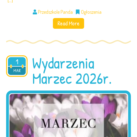
[…]
Przedszkole Panda
Ogłoszenia
Read More
Wydarzenia
1
2026
MAR
Marzec 2026r.