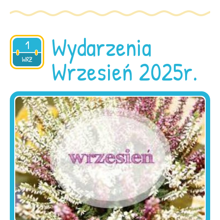
Wydarzenia
1
2025
WRZ
Wrzesień 2025r.