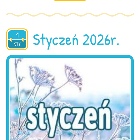
Styczeń 2026r.
1
2026
STY