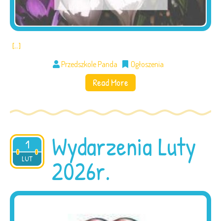
[…]
Przedszkole Panda
Ogłoszenia
Read More
Wydarzenia Luty
1
2026
LUT
2026r.