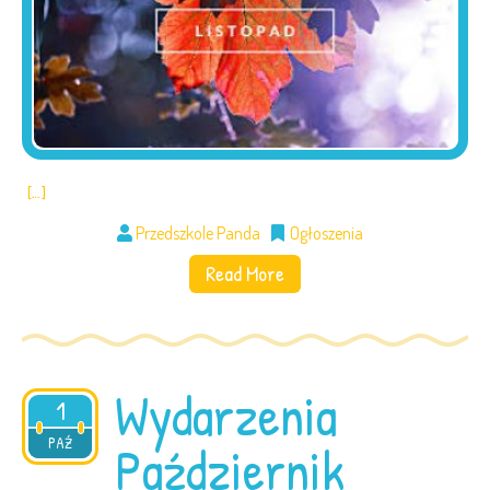
[…]
Przedszkole Panda
Ogłoszenia
Read More
Wydarzenia
1
2025
PAŹ
Październik