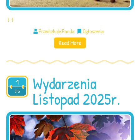
[…]
Przedszkole Panda
Ogłoszenia
Read More
Wydarzenia
1
2025
LIS
Listopad 2025r.