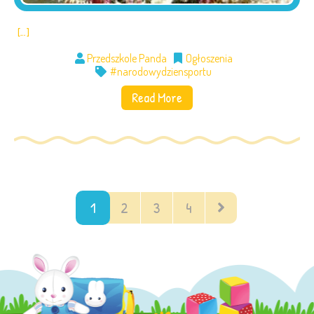
[…]
Przedszkole Panda
Ogłoszenia
#narodowydziensportu
Read More
1
2
3
4