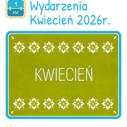
Wydarzenia
1
2026
KWI
Kwiecień 2026r.