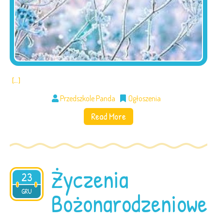
[…]
Przedszkole Panda
Ogłoszenia
Read More
Życzenia
23
2025
GRU
Bożonarodzeniowe